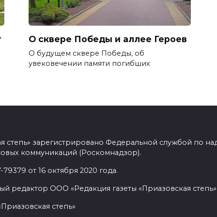
т
О сквере Победы и аллее Героев
О будущем сквере Победы, об
увековечении памяти погибших
ая степь» зарегистрировано Федеральной службой по над
овых коммуникаций (Роскомнадзор).
9379 от 16 октября 2020 года.
ый редактор ООО «Редакция газеты «Приазовская степь» 
«Приазовская степь»