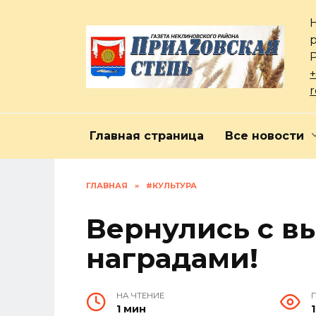
Перейти
к
содержанию
+
Главная страница
Все новости
ГЛАВНАЯ
»
#КУЛЬТУРА
Вернулись с в
наградами!
НА ЧТЕНИЕ
1 мин