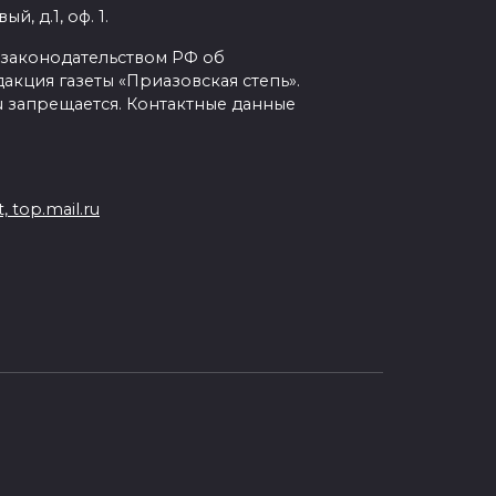
, д.1, оф. 1.
с законодательством РФ об
кция газеты «Приазовская степь».
ru запрещается. Контактные данные
 top.mail.ru