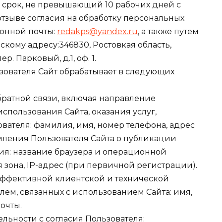
 срок, не превышающий 10 рабочих дней с
тзыве согласия на обработку персональных
ронной почты:
redakps@yandex.ru
, а также путем
ому адресу:346830, Ростовкая область,
. Парковый, д.1, оф. 1.
ователя Сайт обрабатывает в следующих
обратной связи, включая направление
спользования Сайта, оказания услуг,
ователя: фамилия, имя, номер телефона, адрес
омления Пользователя Сайта о публикации
ия: название браузера и операционной
 зона, IP-адрес (при первичной регистрации).
 эффективной клиентской и технической
м, связанных с использованием Сайта: имя,
очты.
ельности с согласия Пользователя: