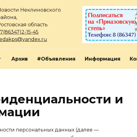
Новости Неклиновского
района,
Ростовская область
7(86347)2-15-45
redakps@yandex.ru
Архив
#Объявления
Информация
Ко
фиденциальности и
мации
ости персональных данных (далее —