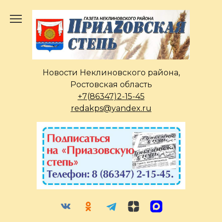
Перейти
к
содержанию
Новости Неклиновского района,
Ростовская область
+7(86347)2-15-45
redakps@yandex.ru