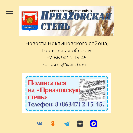
Перейти
к
содержанию
Новости Неклиновского района,
Ростовская область
+7(86347)2-15-45
redakps@yandex.ru