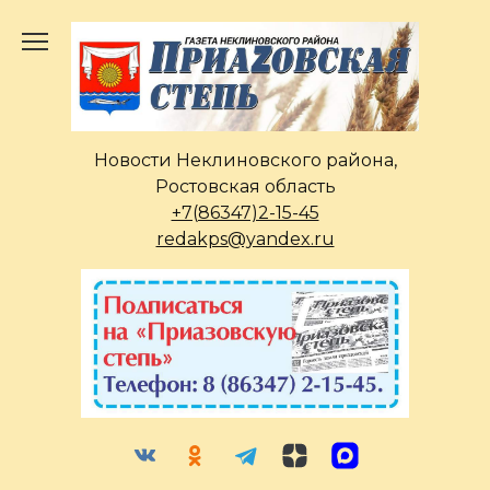
Перейти
к
содержанию
Новости Неклиновского района,
Ростовская область
+7(86347)2-15-45
redakps@yandex.ru