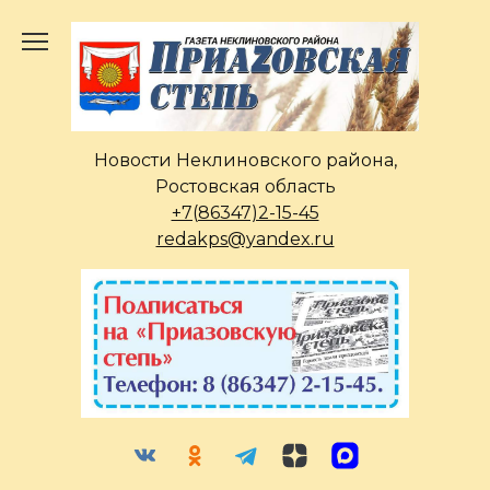
Перейти
к
содержанию
Новости Неклиновского района,
Ростовская область
+7(86347)2-15-45
redakps@yandex.ru