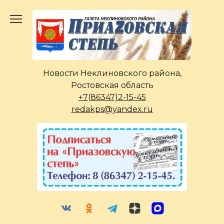
Перейти
к
содержанию
Новости Неклиновского района,
Ростовская область
+7(86347)2-15-45
redakps@yandex.ru