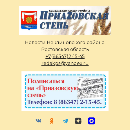
Перейти
к
содержанию
Новости Неклиновского района,
Ростовская область
+7(86347)2-15-45
redakps@yandex.ru