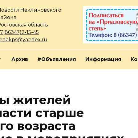
Новости Неклиновского
района,
Ростовская область
7(86347)2-15-45
redakps@yandex.ru
Архив
#Объявления
Информация
Ко
ны жителей
ласти старше
го возраста