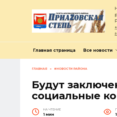
Перейти
к
содержанию
+
Главная страница
Все новости
ГЛАВНАЯ
»
#НОВОСТИ РАЙОНА
Будут заключе
социальные к
НА ЧТЕНИЕ
1 мин
1