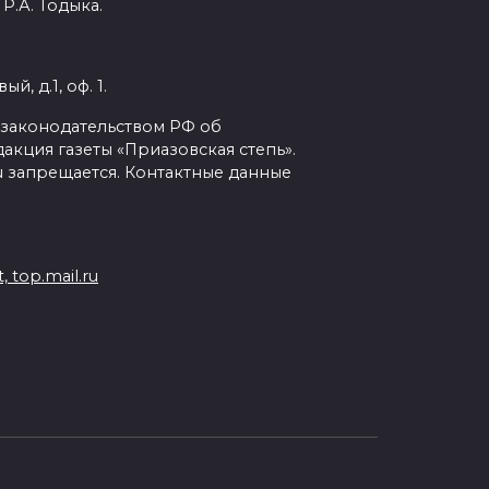
Р.А. Тодыка.
, д.1, оф. 1.
с законодательством РФ об
кция газеты «Приазовская степь».
ru запрещается. Контактные данные
 top.mail.ru