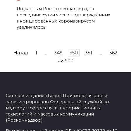
По данным Роспотребнадзора, за
последние сутки число подтверждённых
инфицированных коронавирусом
увеличилось
Пагинация
Назад
1
…
349
350
351
…
362
записей
Далее
Сетевое издание «Газета Приазовская степь»
зарегистрировано Федеральной службой по
надзору в сфере связи, информационных
технологий и массовых коммуникаций
(Роскомнадзор).