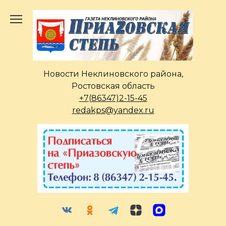
Перейти
к
содержанию
Новости Неклиновского района,
Ростовская область
+7(86347)2-15-45
redakps@yandex.ru