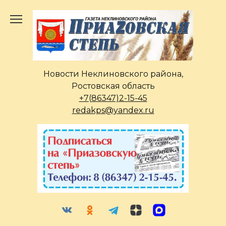
Перейти
к
содержанию
Новости Неклиновского района,
Ростовская область
+7(86347)2-15-45
redakps@yandex.ru