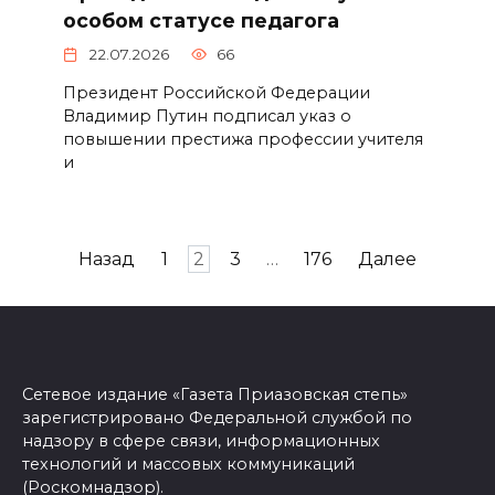
особом статусе педагога
22.07.2026
66
Президент Российской Федерации
Владимир Путин подписал указ о
повышении престижа профессии учителя
и
Пагинация
Назад
1
2
3
…
176
Далее
записей
Сетевое издание «Газета Приазовская степь»
зарегистрировано Федеральной службой по
надзору в сфере связи, информационных
технологий и массовых коммуникаций
(Роскомнадзор).