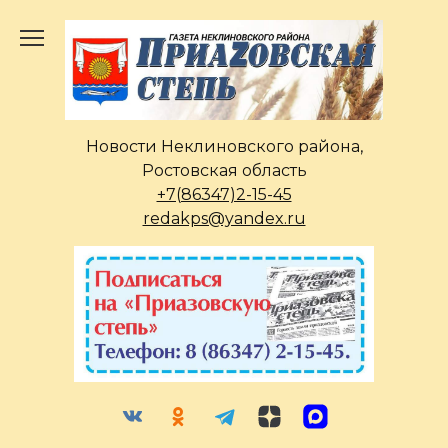
Перейти
к
содержанию
Новости Неклиновского района,
Ростовская область
+7(86347)2-15-45
redakps@yandex.ru