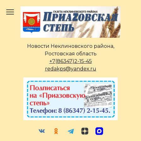
Перейти
к
содержанию
Новости Неклиновского района,
Ростовская область
+7(86347)2-15-45
redakps@yandex.ru