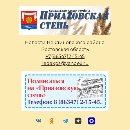
Перейти
к
содержанию
Новости Неклиновского района,
Ростовская область
+7(86347)2-15-45
redakps@yandex.ru