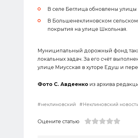
В селе Беглица обновлены улицы
В Большенеклиновском сельском
покрытия на улице Школьная.
Муниципальный дорожный фонд такж
локальных задач. За его счёт выполн
улице Миусская в хуторе Едуш и пер
Фото С. Авдеенко
из архива редакц
неклиновский
Неклиновский новост
Оцените статью