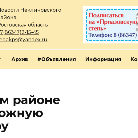
Новости Неклиновского
района,
Ростовская область
7(86347)2-15-45
redakps@yandex.ru
Архив
#Объявления
Информация
Ко
м районе
рожную
ру