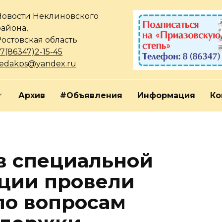
Новости Неклиновского
района,
Ростовская область
7(86347)2-15-45
redakps@yandex.ru
Архив
#Объявления
Информация
Ко
в специальной
ции провели
по вопросам