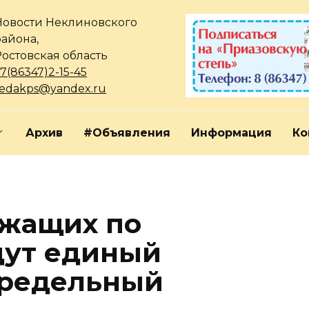
Новости Неклиновского
района,
Ростовская область
7(86347)2-15-45
redakps@yandex.ru
Архив
#Объявления
Информация
Ко
ужащих по
дут единый
редельный