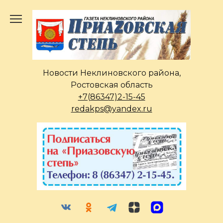
Перейти
к
содержанию
Новости Неклиновского района,
Ростовская область
+7(86347)2-15-45
redakps@yandex.ru