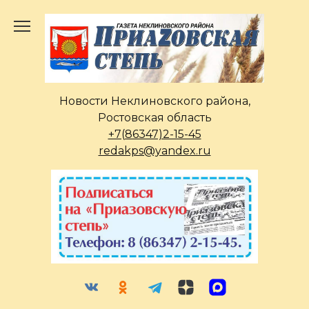
Перейти
к
содержанию
Новости Неклиновского района,
Ростовская область
+7(86347)2-15-45
redakps@yandex.ru