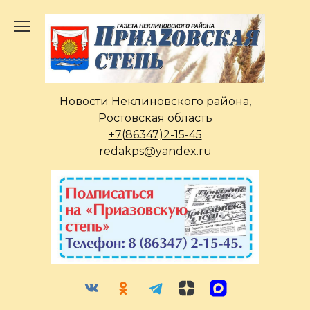
Перейти
к
содержанию
Новости Неклиновского района,
Ростовская область
+7(86347)2-15-45
redakps@yandex.ru