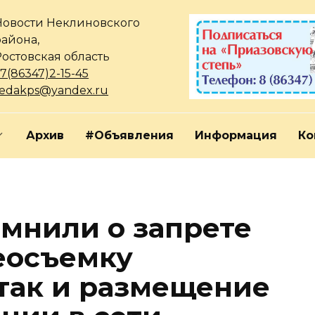
Новости Неклиновского
района,
Ростовская область
7(86347)2-15-45
redakps@yandex.ru
Архив
#Объявления
Информация
Ко
мнили о запрете
деосъемку
так и размещение