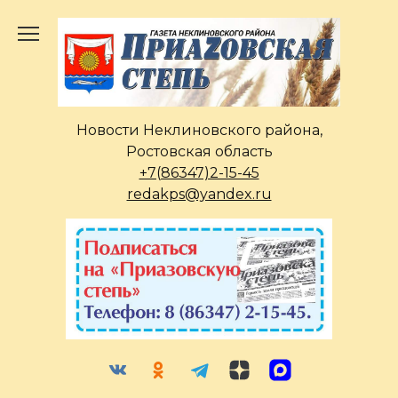
Перейти
к
содержанию
Новости Неклиновского района,
Ростовская область
+7(86347)2-15-45
redakps@yandex.ru