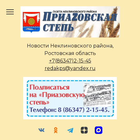
Перейти
к
содержанию
Новости Неклиновского района,
Ростовская область
+7(86347)2-15-45
redakps@yandex.ru