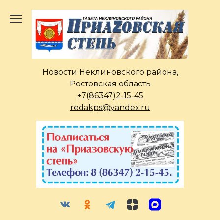
Перейти
к
содержанию
Новости Неклиновского района,
Ростовская область
+7(86347)2-15-45
redakps@yandex.ru