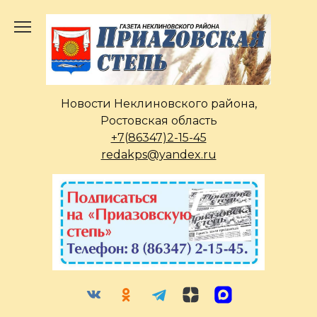
Перейти
к
содержанию
Новости Неклиновского района,
Ростовская область
+7(86347)2-15-45
redakps@yandex.ru