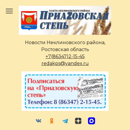
Перейти
к
содержанию
Новости Неклиновского района,
Ростовская область
+7(86347)2-15-45
redakps@yandex.ru