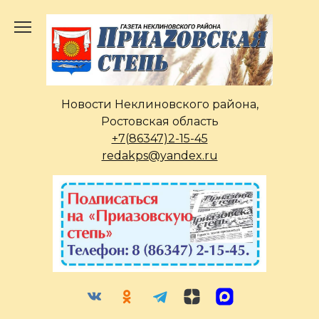
Перейти
к
содержанию
Новости Неклиновского района,
Ростовская область
+7(86347)2-15-45
redakps@yandex.ru