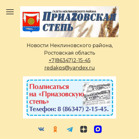
Перейти
к
содержанию
Новости Неклиновского района,
Ростовская область
+7(86347)2-15-45
redakps@yandex.ru