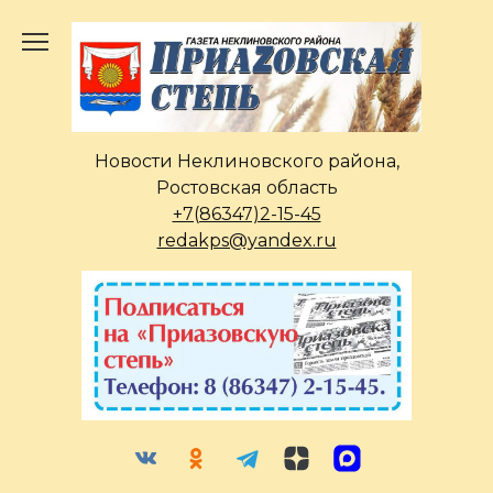
Перейти
к
содержанию
Новости Неклиновского района,
Ростовская область
+7(86347)2-15-45
redakps@yandex.ru