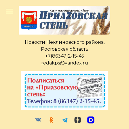
Перейти
к
содержанию
Новости Неклиновского района,
Ростовская область
+7(86347)2-15-45
redakps@yandex.ru