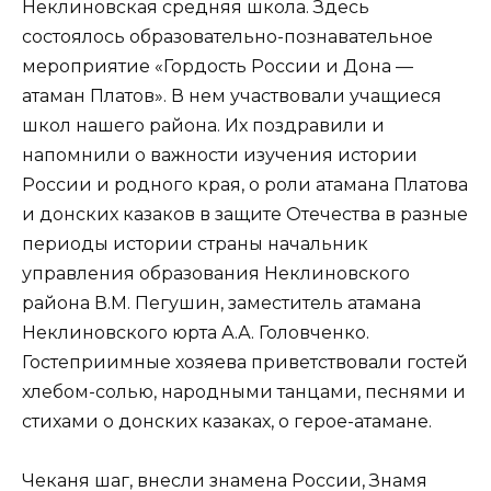
Неклиновская средняя школа. Здесь
состоялось образовательно-познавательное
мероприятие «Гордость России и Дона —
атаман Платов». В нем участвовали учащиеся
школ нашего района. Их поздравили и
напомнили о важности изучения истории
России и родного края, о роли атамана Платова
и донских казаков в защите Отечества в разные
периоды истории страны начальник
управления образования Неклиновского
района В.М. Пегушин, заместитель атамана
Неклиновского юрта А.А. Головченко.
Гостеприимные хозяева приветствовали гостей
хлебом-солью, народными танцами, песнями и
стихами о донских казаках, о герое-атамане.
Чеканя шаг, внесли знамена России, Знамя