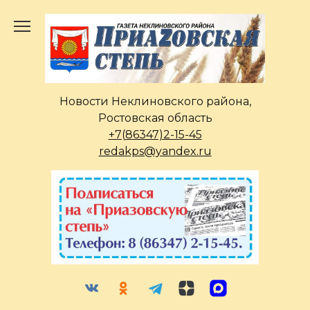
Перейти
к
содержанию
Новости Неклиновского района,
Ростовская область
+7(86347)2-15-45
redakps@yandex.ru