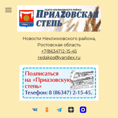
Перейти
к
содержанию
Новости Неклиновского района,
Ростовская область
+7(86347)2-15-45
redakps@yandex.ru