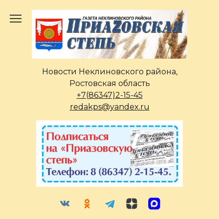
Перейти
к
содержанию
Новости Неклиновского района,
Ростовская область
+7(86347)2-15-45
redakps@yandex.ru