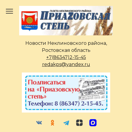
Перейти
к
содержанию
Новости Неклиновского района,
Ростовская область
+7(86347)2-15-45
redakps@yandex.ru