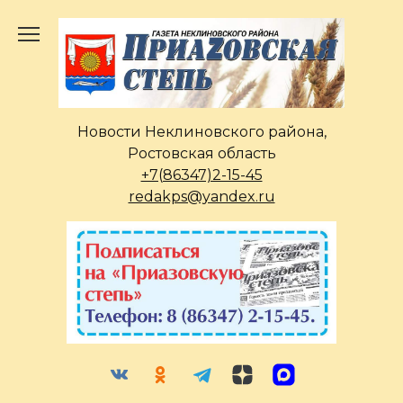
Перейти
к
содержанию
Новости Неклиновского района,
Ростовская область
+7(86347)2-15-45
redakps@yandex.ru