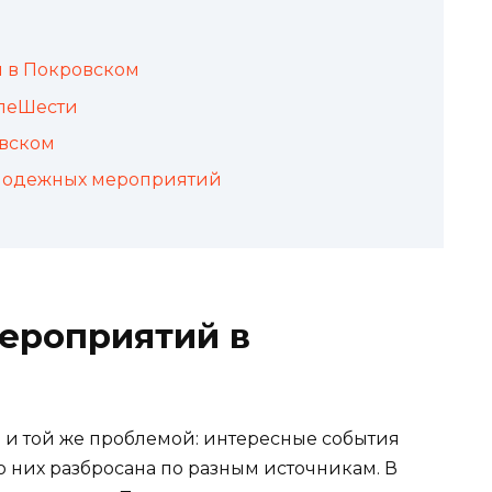
 в Покровском
слеШести
овском
олодежных мероприятий
ероприятий в
 и той же проблемой: интересные события
 них разбросана по разным источникам. В