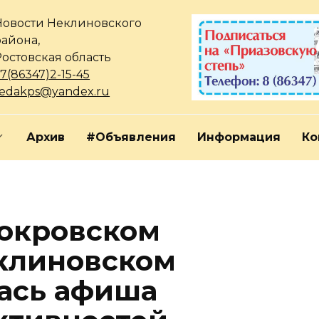
Новости Неклиновского
района,
Ростовская область
7(86347)2-15-45
redakps@yandex.ru
Архив
#Объявления
Информация
Ко
Покровском
клиновском
ась афиша