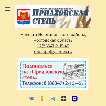
Перейти
к
содержанию
Новости Неклиновского района,
Ростовская область
+7(86347)2-15-45
redakps@yandex.ru