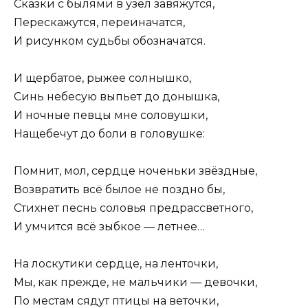
Сказки с былями в узел завяжутся,
Перескажутся, переиначатся,
И рисунком судьбы обозначатся.
И щербатое, рыжее солнышко,
Синь небесую выпьет до донышка,
И ночные певцы мне соловушки,
Нащебечут до боли в головушке:
Помнит, мол, сердце ноченьки звёздные,
Возвратить всё былое не поздно бы,
Стихнет песнь соловья предрассветного,
И умчится всё зыбкое — летнее…
На лоскутики сердце, на ленточки,
Мы, как прежде, не мальчики — девочки,
По местам сядут птицы на веточки,