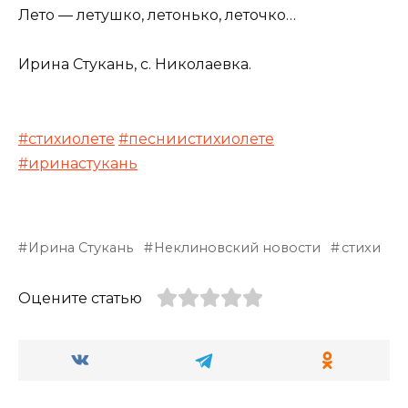
Лето — летушко, летонько, леточко…
Ирина Стукань, с. Николаевка.
#стихиолете
#песниистихиолете
#иринастукань
Ирина Стукань
Неклиновский новости
стихи
Оцените статью