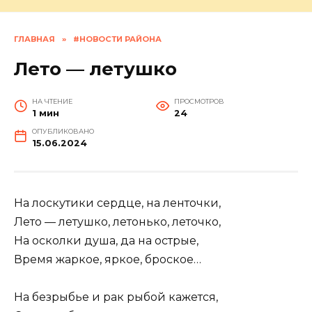
ГЛАВНАЯ
»
#НОВОСТИ РАЙОНА
Лето — летушко
НА ЧТЕНИЕ
ПРОСМОТРОВ
1 мин
24
ОПУБЛИКОВАНО
15.06.2024
На лоскутики сердце, на ленточки,
Лето — летушко, летонько, леточко,
На осколки душа, да на острые,
Время жаркое, яркое, броское…
На безрыбье и рак рыбой кажется,