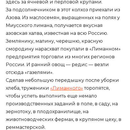
здесь за ячневой и перловой крупами.
За подсолнечником в этот колхоз приехали из
Азова. Из маслосемян, выращенных на полях у
Миусского лимана, получается вкусная
азовская халва, известная на всю Россию.
Землянику, малину, черешню, красную
смородину нарасхват покупали в «Лиманном»
предприятия торговли из многих регионов
России. И ранний овощ — редис — везли
отсюда «газелями».
Сделав небольшую передышку после уборки
хлеба, труженики
«Лиманного»
торопятся,
чтобы успеть выполнить еще немало
производственных заданий в поле, в саду, на
зернотоку, в плодохранилище, на
животноводческих фермах, в крупяном цеху, в
реммастерской.