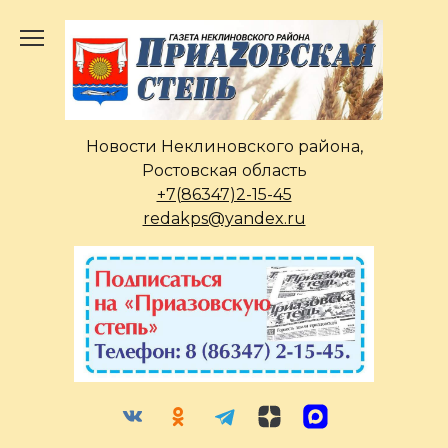
Перейти
к
содержанию
Новости Неклиновского района,
Ростовская область
+7(86347)2-15-45
redakps@yandex.ru