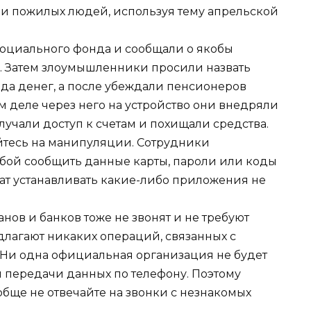
и пожилых людей, используя тему апрельской
оциального фонда и сообщали о якобы
. Затем злоумышленники просили назвать
да денег, а после убеждали пенсионеров
м деле через него на устройство они внедряли
учали доступ к счетам и похищали средства.
йтесь на манипуляции. Сотрудники
ьбой сообщить данные карты, пароли или коды
т устанавливать какие-либо приложения не
ов и банков тоже не звонят и не требуют
длагают никаких операций, связанных с
 Ни одна официальная организация не будет
 передачи данных по телефону. Поэтому
бще не отвечайте на звонки с незнакомых