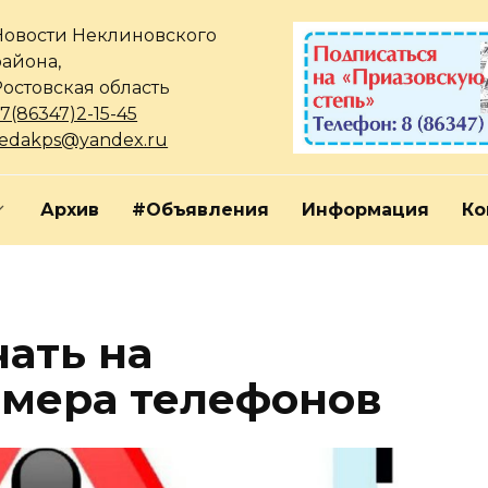
Новости Неклиновского
района,
Ростовская область
7(86347)2-15-45
redakps@yandex.ru
Архив
#Объявления
Информация
Ко
чать на
мера телефонов