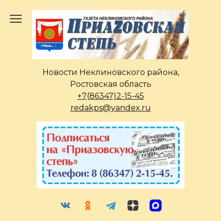
Перейти
к
содержанию
Новости Неклиновского района,
Ростовская область
+7(86347)2-15-45
redakps@yandex.ru