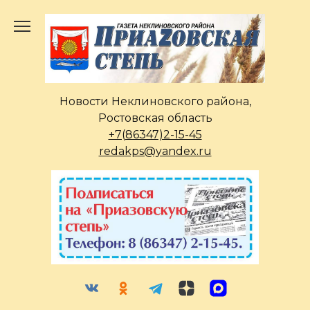
Перейти
к
содержанию
Новости Неклиновского района,
Ростовская область
+7(86347)2-15-45
redakps@yandex.ru