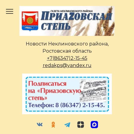
Перейти
к
содержанию
Новости Неклиновского района,
Ростовская область
+7(86347)2-15-45
redakps@yandex.ru