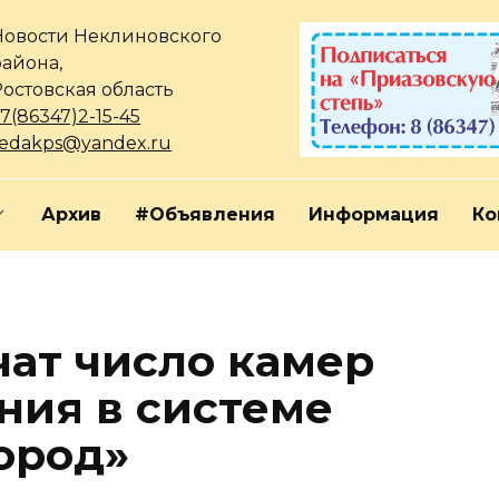
Новости Неклиновского
района,
Ростовская область
7(86347)2-15-45
redakps@yandex.ru
Архив
#Объявления
Информация
Ко
чат число камер
ия в системе
ород»