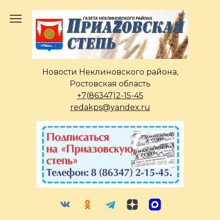
Перейти
к
содержанию
Новости Неклиновского района,
Ростовская область
+7(86347)2-15-45
redakps@yandex.ru