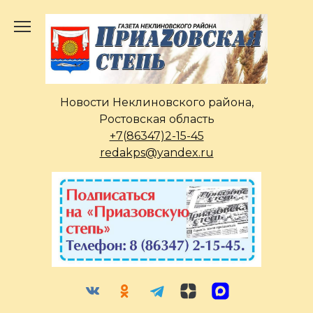
Перейти
к
содержанию
Новости Неклиновского района,
Ростовская область
+7(86347)2-15-45
redakps@yandex.ru