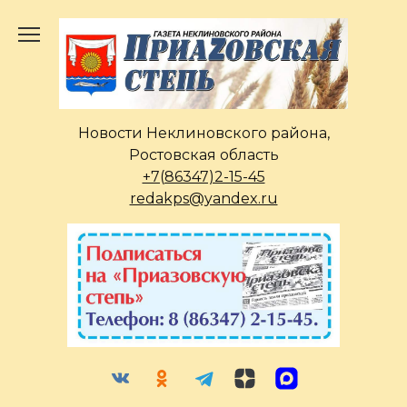
Перейти
к
содержанию
Новости Неклиновского района,
Ростовская область
+7(86347)2-15-45
redakps@yandex.ru