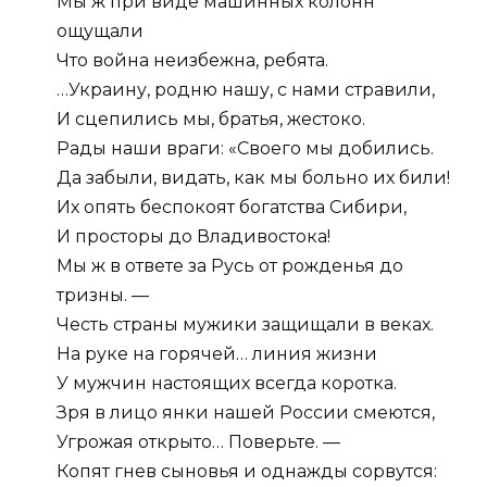
Мы ж при виде машинных колонн
ощущали
Что война неизбежна, ребята.
…Украину, родню нашу, с нами стравили,
И сцепились мы, братья, жестоко.
Рады наши враги: «Своего мы добились.
Да забыли, видать, как мы больно их били!
Их опять беспокоят богатства Сибири,
И просторы до Владивостока!
Мы ж в ответе за Русь от рожденья до
тризны. —
Честь страны мужики защищали в веках.
На руке на горячей… линия жизни
У мужчин настоящих всегда коротка.
Зря в лицо янки нашей России смеются,
Угрожая открыто… Поверьте. —
Копят гнев сыновья и однажды сорвутся: