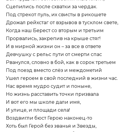
Сцепились после схватки за чердак.
Под стрекот пуль, их свисты в рикошете
Дрожал рейхстаг от взрывов в тусклом свете,
Когда наш Берест со вторым и третьим
Прорвались, закрепив на крыше стяг!
И в мирной жизни он – за все в ответе
Девчушку с рельс пути от смерти спас
Рванулся, словно в бой, как в сорок третьем
Под поезд вместо слёз и междометий
Ушел героем в свой последний в жизни час.
Нас время мудро судит и поныне,
Но жизнь расставить точки призвала
И вот его мы школе дали имя,
И улице, и площади села!
Воздвигли бюст Герою наконец-то
Хоть был Герой без званья и Звезды,