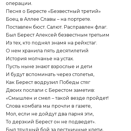
операции.
Песня о Бересте «Безвестный третий»
Боец в Аллее Славы – на портрете.
Поставлен бюст. Салют. Расправлен флаг.
Был Берест Алексей безвестным третьим
Из тех, кто поднял знамя на рейхстаг.
О нем хранила пять десятилетий
История молчанье на устах.
Пусть ныне знают взрослые и дети
И будут вспоминать через столетья,
Как Берест водрузил Победы стяг
Двоих послали с Берестом заметив:
«Смышлен и смел – такой везде пройдет!
Слова комбата мы прочли в газете,
Мол, если не дойдут два парня эти,
То дерзкий Берест он не подведет».
Был трудный бой за лестничные клети,