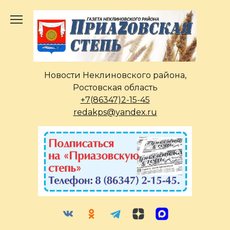
Перейти
к
содержанию
Новости Неклиновского района,
Ростовская область
+7(86347)2-15-45
redakps@yandex.ru