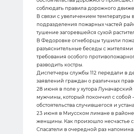
обстоятельства дорожного происшест
соблюдать правила дорожного движе
В связи с увеличением температуры в
подразделения пожарных частей район
тушение загоревшейся сухой растите
В Федоровке огнеборцы тушили пожа
разъяснительные беседы с жителями 
требования особого противопожарног
разводить костры.
Диспетчеры службы 112 передали в д
заявлений граждан о различных пра
28 июня в поле у хутора Луначарски
мужчины, который покончил с собой 
обстоятельства случившегося и устан
23 июня в Миусском лимане в районе
женщины. Как произошло несчастье с 
Спасатели в очередной раз напомина