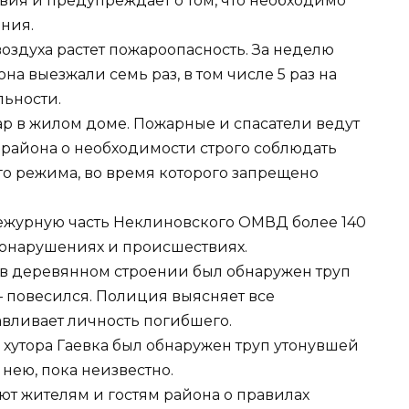
вия и предупреждает о том, что необходимо
ния.
оздуха растет пожароопасность. За неделю
а выезжали семь раз, в том числе 5 раз на
льности.
р в жилом доме. Пожарные и спасатели ведут
района о необходимости строго соблюдать
о режима, во время которого запрещено
ежурную часть Неклиновского ОМВД более 140
вонарушениях и происшествиях.
й в деревянном строении был обнаружен труп
– повесился. Полиция выясняет все
авливает личность погибшего.
 хутора Гаевка был обнаружен труп утонувшей
нею, пока неизвестно.
ют жителям и гостям района о правилах