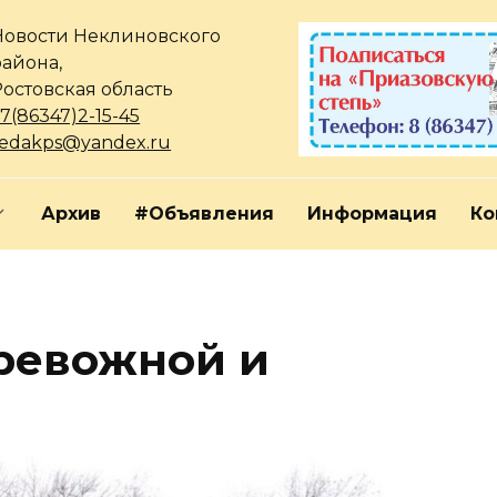
Новости Неклиновского
района,
Ростовская область
7(86347)2-15-45
redakps@yandex.ru
Архив
#Объявления
Информация
Ко
ревожной и