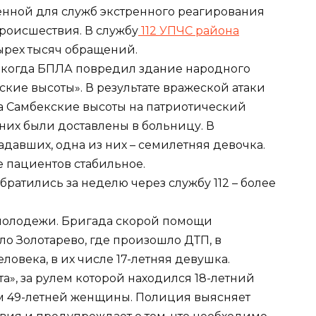
енной для служб экстренного реагирования
происшествия. В службу
112 УПЧС района
ырех тысяч обращений.
 когда БПЛА повредил здание народного
кие высоты». В результате вражеской атаки
на Самбекские высоты на патриотический
 них были доставлены в больницу. В
давших, одна из них – семилетняя девочка.
е пациентов стабильное.
ратились за неделю через службу 112 – более
 молодежи. Бригада скорой помощи
о Золотарево, где произошло ДТП, в
ловека, в их числе 17-летняя девушка.
», за рулем которой находился 18-летний
ем 49-летней женщины. Полиция выясняет