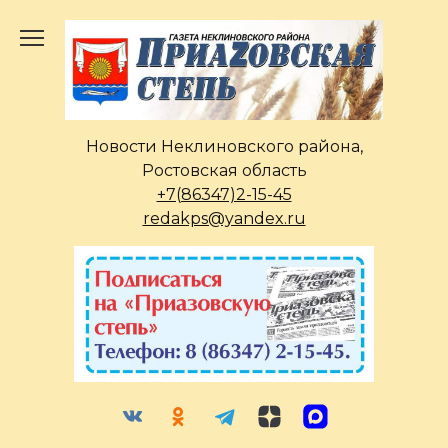
Перейти
к
содержанию
Новости Неклиновского района,
Ростовская область
+7(86347)2-15-45
redakps@yandex.ru